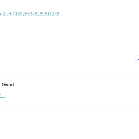
's Ownd
ー